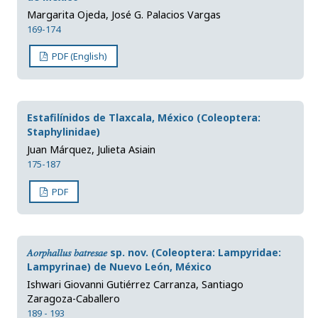
Margarita Ojeda, José G. Palacios Vargas
169-174
PDF (English)
Estafilínidos de Tlaxcala, México (Coleoptera:
Staphylinidae)
Juan Márquez, Julieta Asiain
175-187
PDF
𝐴𝑜𝑟𝑝ℎ𝑎𝑙𝑙𝑢𝑠 𝑏𝑎𝑡𝑟𝑒𝑠𝑎𝑒 sp. nov. (Coleoptera: Lampyridae:
Lampyrinae) de Nuevo León, México
Ishwari Giovanni Gutiérrez Carranza, Santiago
Zaragoza-Caballero
189 - 193