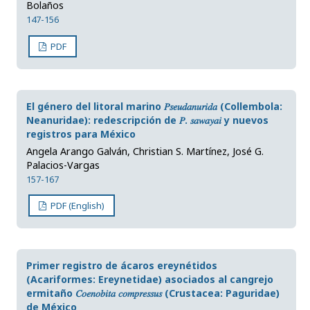
Bolaños
147-156
PDF
El género del litoral marino 𝑃𝑠𝑒𝑢𝑑𝑎𝑛𝑢𝑟𝑖𝑑𝑎 (Collembola:
Neanuridae): redescripción de 𝑃. 𝑠𝑎𝑤𝑎𝑦𝑎𝑖 y nuevos
registros para México
Angela Arango Galván, Christian S. Martínez, José G.
Palacios-Vargas
157-167
PDF (English)
Primer registro de ácaros ereynétidos
(Acariformes: Ereynetidae) asociados al cangrejo
ermitaño 𝐶𝑜𝑒𝑛𝑜𝑏𝑖𝑡𝑎 𝑐𝑜𝑚𝑝𝑟𝑒𝑠𝑠𝑢𝑠 (Crustacea: Paguridae)
de México