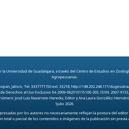
 la Universidad de Guadalajara, a través del Centro de Estudios en Zoología
Agropecuarias.
opan, Jalisco, Tel. 3337771150 ext. 33218, http://148.202.248.171/dugesi
 de Derechos al Uso Exclusivo 04-2009-062310115100-203, ISSN: 2007-9133, 
 número: José Luis Navarrete-Heredia, Editor y Ana Laura González-Hernández
1julio 2026.
resadas por los autores no necesariamente reflejan la postura del editor 
 total o parcial de los contenidos e imágenes de la publicación sin previa 