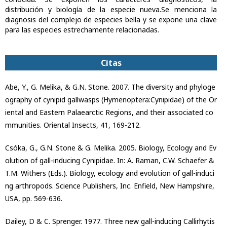
distribución y biología de la especie nueva.Se menciona la
diagnosis del complejo de especies bella y se expone una clave
para las especies estrechamente relacionadas.
Citas
Abe, Y., G. Melika, & G.N. Stone. 2007. The diversity and phyloge
ography of cynipid gallwasps (Hymenoptera:Cynipidae) of the Or
iental and Eastern Palaearctic Regions, and their associated co
mmunities. Oriental Insects, 41, 169-212.
Csóka, G., G.N. Stone & G. Melika. 2005. Biology, Ecology and Ev
olution of gall-inducing Cynipidae. In: A. Raman, C.W. Schaefer &
T.M. Withers (Eds.). Biology, ecology and evolution of gall-induci
ng arthropods. Science Publishers, Inc. Enfield, New Hampshire,
USA, pp. 569-636.
Dailey, D & C. Sprenger. 1977. Three new gall-inducing Callirhytis