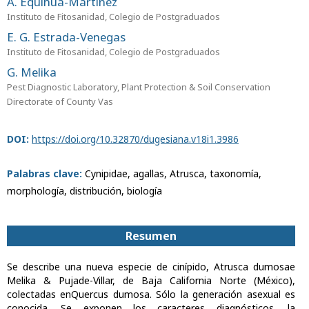
A. Equihua-Martínez
Instituto de Fitosanidad, Colegio de Postgraduados
E. G. Estrada-Venegas
Instituto de Fitosanidad, Colegio de Postgraduados
G. Melika
Pest Diagnostic Laboratory, Plant Protection & Soil Conservation
Directorate of County Vas
DOI:
https://doi.org/10.32870/dugesiana.v18i1.3986
Palabras clave:
Cynipidae, agallas, Atrusca, taxonomía,
morphología, distribución, biología
Resumen
Se describe una nueva especie de cinípido, Atrusca dumosae
Melika & Pujade-Villar, de Baja California Norte (México),
colectadas enQuercus dumosa. Sólo la generación asexual es
conocida. Se exponen los caracteres diagnósticos, la