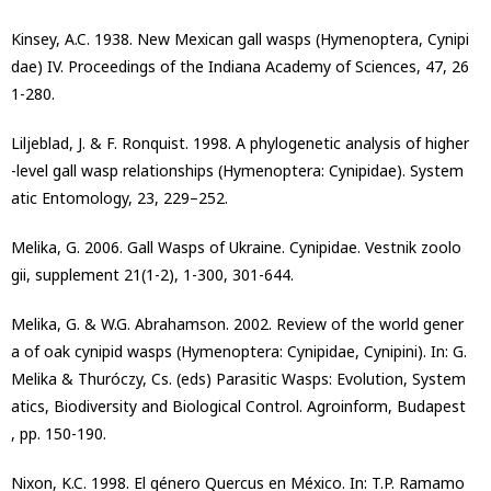
Kinsey, A.C. 1938. New Mexican gall wasps (Hymenoptera, Cynipi
dae) IV. Proceedings of the Indiana Academy of Sciences, 47, 26
1-280.
Liljeblad, J. & F. Ronquist. 1998. A phylogenetic analysis of higher
-level gall wasp relationships (Hymenoptera: Cynipidae). System
atic Entomology, 23, 229–252.
Melika, G. 2006. Gall Wasps of Ukraine. Cynipidae. Vestnik zoolo
gii, supplement 21(1-2), 1-300, 301-644.
Melika, G. & W.G. Abrahamson. 2002. Review of the world gener
a of oak cynipid wasps (Hymenoptera: Cynipidae, Cynipini). In: G.
Melika & Thuróczy, Cs. (eds) Parasitic Wasps: Evolution, System
atics, Biodiversity and Biological Control. Agroinform, Budapest
, pp. 150-190.
Nixon, K.C. 1998. El género Quercus en México. In: T.P. Ramamo