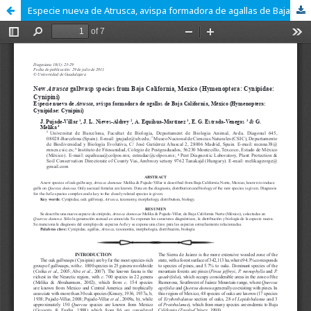
Especie nueva de Atrusca, avispa formadora de agallas de Baja California, México (Hymenoptera: Cynipidae: Cynipini)