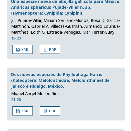
Una especie nueva de abejilla gallícola para México:
Andricus spharicus Pujade-Villar n. sp.
(Hymenoptera: Cynipida: Cynipini)
Juli Pujade-Villar, Miriam Serrano-Muñoz, Rosa D. García-
Martiñón, Gabriel A. Villecas-Guzmán, Armando Equihua-
Martínez, Edith G. Estrada-Venegas, Mar Ferrer-Suay
15-20
XML
PDF
Dos nuevas especies de Phyllophaga Harris
(Coleoptera: Melolonthidae, Melolonthinae) de
Jalisco e Hidalgo, México.
Miguel Angel Morón Ríos
21-26
XML
PDF