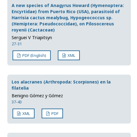
A new species of Anagyrus Howard (Hymenoptera:
Encyrtidae) from Puerto Rico (USA), parasitoid of
Harrisia cactus mealybug, Hypogeococcus sp.
(Hemiptera: Pseudococcidae), on Pilosocereus
royenii (Cactaceae)
Serguei V Triapitsyn
27-31
PDF (English)
XML
Los alacranes (Arthropoda: Scorpiones) en la
filatelia
Benigno Gómez y Gómez
37-43
XML
PDF