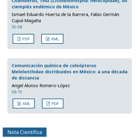
Chamberlin, 1943 (Lithobiomorpha: Henicopidae), un
ciempiés endémico de México
Ismael Eduardo Huerta de la Barrera, Fabio Germán
Cupul-Magaña
55-58
PDF
XML
Comunicación química de coleópteros
Melolonthidae distribuidos en México: a una década
de distancia
Angel Alonso Romero-López
59-73
XML
PDF
Nota Científica