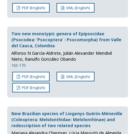
PDF (English)
XML (English)
Two new monotypic genera of Epipsocidae
(Psocodea: ‘Psocoptera’ : Psocomorpha) from Valle
del Cauca, Colombia
Alfonso N García-Aldrete, Julián Alexander Mendivil
Nieto, Ranulfo González Obando
163-170
PDF (English)
XML (English)
PDF (English)
New Brazilian species of Liogenys Guérin-Méneville
(Coleoptera: Melolonthidae: Melolonthinae) and
redescription of two related species
Mariana Alejandra Cherman, Lúcia Massutti de Almeida