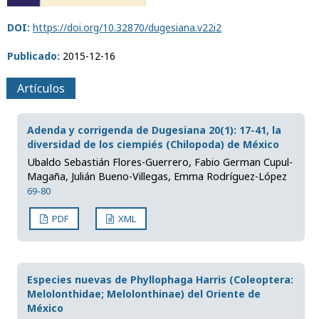
DOI:
https://doi.org/10.32870/dugesiana.v22i2
Publicado:
2015-12-16
Artículos
Adenda y corrigenda de Dugesiana 20(1): 17-41, la
diversidad de los ciempiés (Chilopoda) de México
Ubaldo Sebastián Flores-Guerrero, Fabio German Cupul-
Magaña, Julián Bueno-Villegas, Emma Rodríguez-López
69-80
PDF
XML
Especies nuevas de Phyllophaga Harris (Coleoptera:
Melolonthidae; Melolonthinae) del Oriente de
México