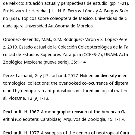
de México: situación actual y perspectivas de estudio. (pp. 1-21).
En: Navarrete-Heredia, J. L., H. E. Fierros-López y A. Burgos-Solo
rio (Eds). Tópicos sobre coleóptera de México. Universidad de G
uadalajara Universidad Autónoma de Morelos.
Ordóñez-Reséndiz, M.M., G.M. Rodríguez-Mirón y S. López-Pére
z. 2019. Estado actual de la Colección Coleopterológica de la Fa
cultad de Estudios Superiores Zaragoza (CCFES-Z), UNAM. Acta
Zoológica Mexicana (nueva serie), 35:1-14.
Pérez-Lachaud, G. y J.P. Lachaud. 2017. Hidden biodiversity in en
tomological collections: the overlooked co-ocurrence of diptera
n and hymenopteran ant parasitoids in stored biological materi
al. PlosOne, 12 (9):1-13.
Reichardt, H. 1967. A monographic revision of the American Gal
eritini (Coleoptera: Carabidae). Arquivos de Zoologia, 15: 1-176.
Reichardt, H. 1977. A synopsis of the genera of neotropical Cara