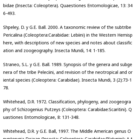
bidae (Insecta: Coleoptera). Quaestiones Entomologicae, 13: 34
6-493.
Shpeley, D. y G.E. Ball. 2000. A taxonomic review of the subtribe
Pericalina (Coleoptera:Carabidae: Lebiini) in the Western Hemisp
here, with descriptions of new species and notes about classific
ation and zoogeography. Insecta Mundi, 14: 1-185.
Straneo, S.L. y G.E. Ball. 1989. Synopsis of the genera and subge
nera of the tribe Peleciini, and revision of the neotropical and or
iental species (Coleoptera: Carabidae). Insecta Mundi, 3 (2):73-1
78.
Whitehead, D.R. 1972. Classification, phylogeny, and zoogeogra
phy of Schizogenius Putzeys (Coleoptera: Carabidae:Scaritini). Q
uastiones Entomologicae, 8: 131-348.
Whitehead, D.R. y G.E. Ball, 1997. The Middle American genus O
nypterygia Dejean (Insecta: Coleoptera: Carabidae:Platynini): A t