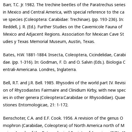
Barr, T.C. Jr. 1982. The trechine beetles of the Paratrechus series
in Mexico and Central America, with special reference to the ca
ve species (Coleoptera: Carabidae: Trechinae). (pp. 193-236). In:
Reddell, J. R. (Ed.). Further Studies on the Cavernicole Fauna of
Mexico and Adjacent Regions. Association for Mexican Cave St
udies y Texas Memorial Museum, Austin, Texas.
Bates, H.W. 1881-1884. Insecta, Coleoptera, Cicindelidae, Carabi
dae. (pp. 1-316). In: Godman, F. D. and O. Salvin (Eds.). Biologia C
entrali-Americana. Londres, Inglaterra.
Bell, R.T. and J.R. Bell. 1985. Rhysodini of the world part IV. Revisi
on of Rhyzodiastes Fairmaire and Clinidium Kirby, with new spec
ies in other genera (Coleoptera:Carabidae or Rhysodidae). Quae
stiones Entomologicae, 21: 1-172.
Benschoter, C.A. and E.F. Cook. 1956. A revision of the genus O
mophron (Carabidae, Coleoptera) of North America north of M