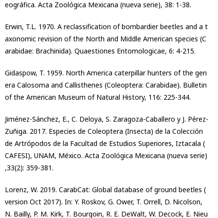
eográfica. Acta Zoológica Mexicana (nueva serie), 38: 1-38.
Erwin, T.L. 1970. A reclassification of bombardier beetles and a t
axonomic revision of the North and Middle American species (C
arabidae: Brachinida). Quaestiones Entomologicae, 6: 4-215.
Gidaspow, T. 1959. North America caterpillar hunters of the gen
era Calosoma and Callisthenes (Coleoptera: Carabidae). Bulletin
of the American Museum of Natural History, 116: 225-344.
Jiménez-Sánchez, E., C. Deloya, S. Zaragoza-Caballero y J. Pérez-
Zuñiga. 2017. Especies de Coleoptera (Insecta) de la Colección
de Artrópodos de la Facultad de Estudios Superiores, Iztacala (
CAFESI), UNAM, México. Acta Zoológica Mexicana (nueva serie)
,33(2): 359-381.
Lorenz, W. 2019. CarabCat: Global database of ground beetles (
version Oct 2017). In: Y. Roskov, G. Ower, T. Orrell, D. Nicolson,
N. Bailly, P. M. Kirk, T. Bourgoin, R. E. DeWalt, W. Decock, E. Nieu