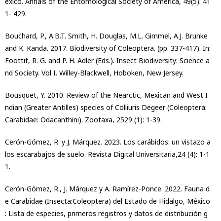
exico. Annals of the Entomological Society of America, 49(5): 41
1- 429.
Bouchard, P., A.B.T. Smith, H. Douglas, M.L. Gimmel, A.J. Brunke
and K. Kanda. 2017. Biodiversity of Coleoptera. (pp. 337-417). In:
Foottit, R. G. and P. H. Adler (Eds.). Insect Biodiversity: Science a
nd Society. Vol I. Willey-Blackwell, Hoboken, New Jersey.
Bousquet, Y. 2010. Review of the Nearctic, Mexican and West I
ndian (Greater Antilles) species of Colliuris Degeer (Coleoptera:
Carabidae: Odacanthini). Zootaxa, 2529 (1): 1-39.
Cerón-Gómez, R. y J. Márquez. 2023. Los carábidos: un vistazo a
los escarabajos de suelo. Revista Digital Universitaria,24 (4): 1-1
1.
Cerón-Gómez, R., J. Márquez y A. Ramírez-Ponce. 2022. Fauna d
e Carabidae (Insecta:Coleoptera) del Estado de Hidalgo, México
: Lista de especies, primeros registros y datos de distribución g