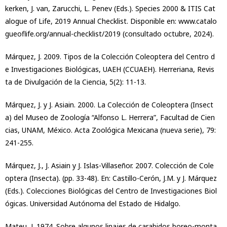
kerken, J. van, Zarucchi, L. Penev (Eds.). Species 2000 & ITIS Cat
alogue of Life, 2019 Annual Checklist. Disponible en: www.catalo
gueoflife.org/annual-checklist/2019 (consultado octubre, 2024).
Márquez, J. 2009. Tipos de la Colección Coleoptera del Centro d
e Investigaciones Biológicas, UAEH (CCUAEH). Herreriana, Revis
ta de Divulgación de la Ciencia, 5(2): 11-13.
Márquez, J. y J. Asiain. 2000. La Colección de Coleoptera (Insect
a) del Museo de Zoología “Alfonso L. Herrera”, Facultad de Cien
cias, UNAM, México. Acta Zoológica Mexicana (nueva serie), 79:
241-255.
Márquez, J., J. Asiain y J. Islas-Villaseñor. 2007. Colección de Cole
optera (Insecta). (pp. 33-48). En: Castillo-Cerón, J.M. y J. Márquez
(Eds.). Colecciones Biológicas del Centro de Investigaciones Biol
ógicas. Universidad Autónoma del Estado de Hidalgo.
Mateu, J. 1974. Sobre algunos linajes de carabidos boreo-monta