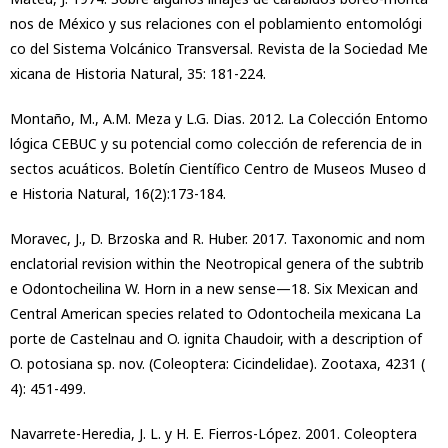
nos de México y sus relaciones con el poblamiento entomológi
co del Sistema Volcánico Transversal. Revista de la Sociedad Me
xicana de Historia Natural, 35: 181-224.
Montaño, M., A.M. Meza y L.G. Dias. 2012. La Colección Entomo
lógica CEBUC y su potencial como colección de referencia de in
sectos acuáticos. Boletín Científico Centro de Museos Museo d
e Historia Natural, 16(2):173-184.
Moravec, J., D. Brzoska and R. Huber. 2017. Taxonomic and nom
enclatorial revision within the Neotropical genera of the subtrib
e Odontocheilina W. Horn in a new sense—18. Six Mexican and
Central American species related to Odontocheila mexicana La
porte de Castelnau and O. ignita Chaudoir, with a description of
O. potosiana sp. nov. (Coleoptera: Cicindelidae). Zootaxa, 4231 (
4): 451-499.
Navarrete-Heredia, J. L. y H. E. Fierros-López. 2001. Coleoptera