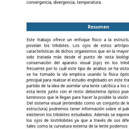
convergencia, divergencia, temperatura.
Resumen
Este trabajo ofrece un enfoque físico a la estructu
poseían los trilobites. Los ojos de estos artró
características de dichos organismos que en la mayor
sido tratada más desde el punto de vista biológi
conservación del aparato visual (ojo) en los tril
frecuente por lo cuál este tipo de análisis se ha vist
se ha tomado la vía empírica usando la física ópt
principal para realizar el estudio englobado en este t
partido de la idea de asimilar una lente calcítica a los o
esta lente junto con el resto delsistema óptico pued
luminosos que le llegan para hacer la posible la visió
Del sistema visual (entendido como un conjunto de l
estructura) podremos tener información sobre el pa
existieron los trilobites estudiados. Además se expone
los ojos de lostrilobites ya que a través de sus dife
tales como la curvatura externa de la lente podemos