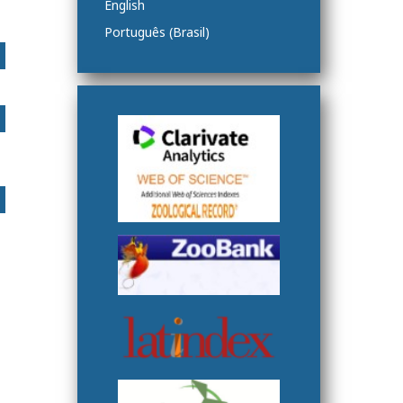
English
Português (Brasil)
s