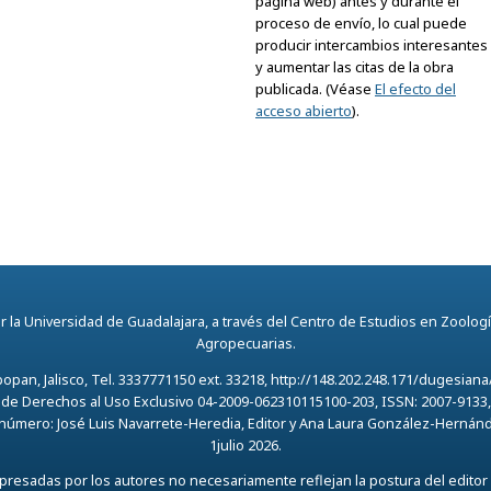
página web) antes y durante el
proceso de envío, lo cual puede
producir intercambios interesantes
y aumentar las citas de la obra
publicada. (Véase
El efecto del
acceso abierto
).
 la Universidad de Guadalajara, a través del Centro de Estudios en Zoología
Agropecuarias.
opan, Jalisco, Tel. 3337771150 ext. 33218, http://148.202.248.171/dugesi
 de Derechos al Uso Exclusivo 04-2009-062310115100-203, ISSN: 2007-9133, 
 número: José Luis Navarrete-Heredia, Editor y Ana Laura González-Hernández
1julio 2026.
resadas por los autores no necesariamente reflejan la postura del editor 