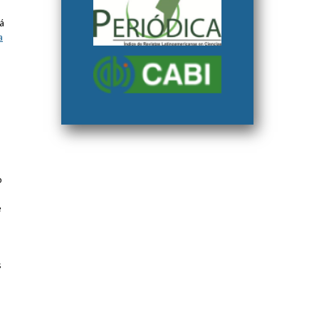
rá
a
o
e
s