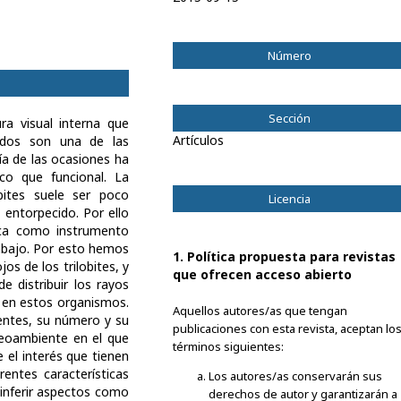
Número
Vol. 11 Núm. 2 (2004): Diciembre 2004
Sección
ra visual interna que
Artículos
podos son una de las
ía de las ocasiones ha
co que funcional. La
obites suele ser poco
Licencia
o entorpecido. Por ello
ica como instrumento
rabajo. Por esto hemos
1. Política propuesta para revistas
jos de los trilobites, y
que ofrecen acceso abierto
e distribuir los rayos
n en estos organismos.
Aquellos autores/as que tengan
entes, su número y su
publicaciones con esta revista, aceptan lo
leoambiente en el que
términos siguientes:
 el interés que tienen
rentes características
Los autores/as conservarán sus
 inferir aspectos como
derechos de autor y garantizarán a