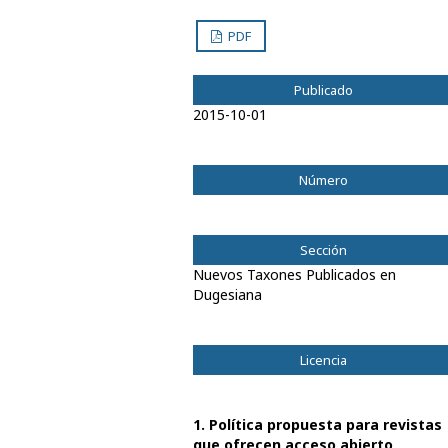
PDF
Publicado
2015-10-01
Número
Vol. 20 Núm. 2 (2013): Diciembre 2013
Sección
Nuevos Taxones Publicados en
Dugesiana
Licencia
1. Política propuesta para revistas
que ofrecen acceso abierto