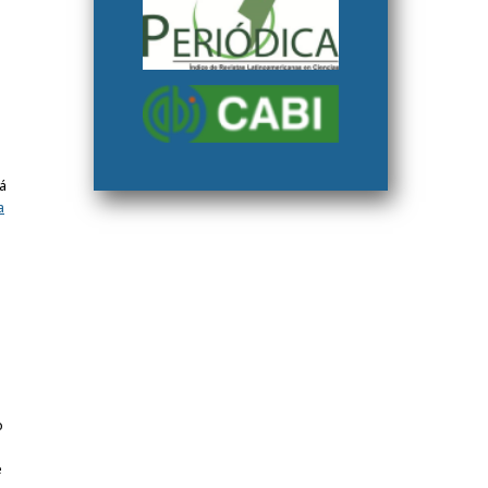
s
rá
a
o
e