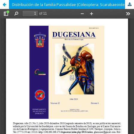
Distribución de la familia Passalidae (Coleoptera: Scarabaeoidea) en un gradiente altitudinal en el Soconusco, Chiapas, México