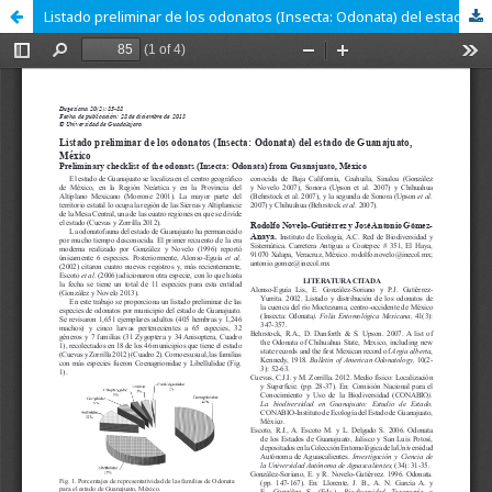
Listado preliminar de los odonatos (Insecta: Odonata) del estado de Guanajuato, México