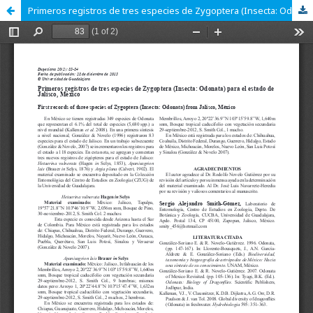
Primeros registros de tres especies de Zygoptera (Insecta: Odonata) para el estado de Jalisco, México